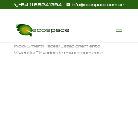
+54 11 66241394
info@ecospace.com.ar
Inicio
/
SmartPlaces
/
Estacionamiento
Vivienda
/ Elevador de estacionamiento