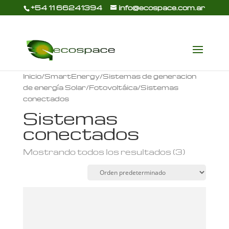
+54 11 66241394
info@ecospace.com.ar
Inicio
/
SmartEnergy
/
Sistemas de generacion
de energía Solar/Fotovoltáica
/ Sistemas
conectados
Sistemas
conectados
Mostrando todos los resultados (3)