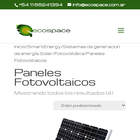
+54 11 66241394
info@ecospace.com.ar
Inicio
/
SmartEnergy
/
Sistemas de generacion
de energía Solar/Fotovoltáica
/ Paneles
Fotovoltaicos
Paneles
Fotovoltaicos
Mostrando todos los resultados (4)