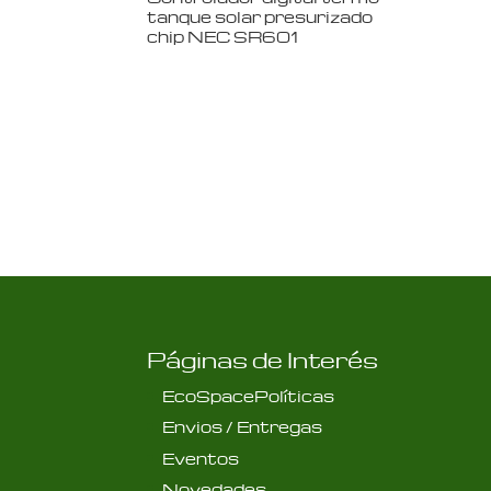
tanque solar presurizado
chip NEC SR601
Páginas de Interés
EcoSpacePolíticas
Envios / Entregas
Eventos
Novedades