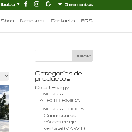
F
I
G
ribuidor?
0 elementos
a
n
o
c
s
o
e
t
g
b
a
l
Shop
Nosotros
Contacto
FQS
o
g
e
o
r
k
a
m
Categorías de
productos
SmartEnergy
ENERGIA
AEROTERMICA
ENERGIA EOLICA
Generadores
eólicos de eje
vertical (VAWT)