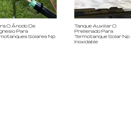
ra O Ánodo De
Tanque Auxiliar O
nesio Para
Prellenado Para
motanques Solares Np
Termotanque Solar Np –
Inoxidable