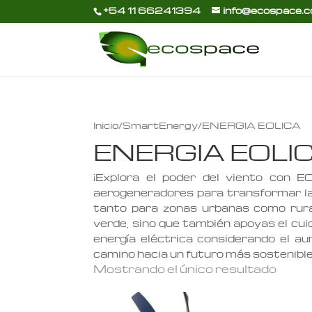
+54 11 66241394
info@ecospace.c
Inicio
/
SmartEnergy
/ ENERGIA EOLICA
ENERGIA EOLI
¡Explora el poder del viento con 
aerogeneradores para transformar la en
tanto para zonas urbanas como rural
verde, sino que también apoyas el cui
energía eléctrica considerando el au
camino hacia un futuro más sosteni
Mostrando el único resultado