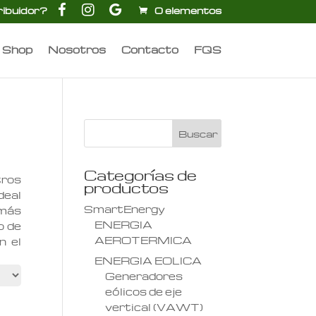
F
I
G
ribuidor?
0 elementos
a
n
o
c
s
o
e
t
g
b
a
l
Shop
Nosotros
Contacto
FQS
o
g
e
o
r
k
a
m
Categorías de
tros
productos
deal
SmartEnergy
 más
ENERGIA
o de
AEROTERMICA
n el
ENERGIA EOLICA
Generadores
eólicos de eje
vertical (VAWT)