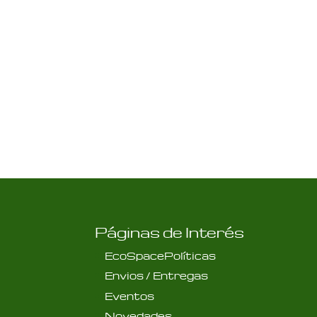
Páginas de Interés
EcoSpacePolíticas
Envios / Entregas
Eventos
Novedades